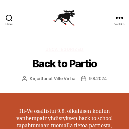
Haku
Valikko
Partiolippukunta
Aitolahden
Hirvi-
Veikot
Kategoriat
UNCATEGORIZED
Back to Partio
Kirjoittanut
Ville Vinha
9.8.2024
Kirjoittaja
Julkaisupäivämäärä
Hi-Ve osallistui 9.8. olkahisen koulun
vanhempainyhdistyksen back to school
tapahtumaan tuomalla tietoa partiosta,