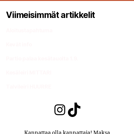
Viimeisimmät artikkelit
Aloitustapahtuma
Kevät info
Partio palaa kesätauolta 1.9.
Kesäleiri MITTARI
Talvileiri HUURRE
Instagram
TikTok
Kannattaa olla kannattaja! Maksa