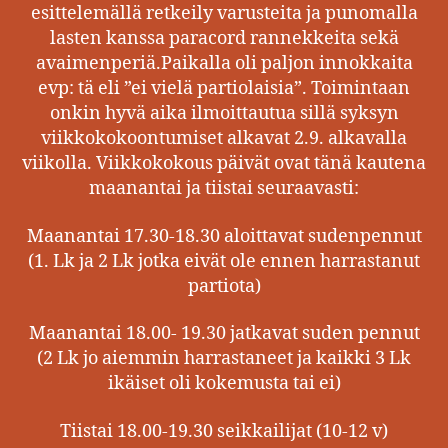
esittelemällä retkeily varusteita ja punomalla
lasten kanssa paracord rannekkeita sekä
avaimenperiä.Paikalla oli paljon innokkaita
evp: tä eli ”ei vielä partiolaisia”. Toimintaan
onkin hyvä aika ilmoittautua sillä syksyn
viikkokokoontumiset alkavat 2.9. alkavalla
viikolla. Viikkokokous päivät ovat tänä kautena
maanantai ja tiistai seuraavasti:
Maanantai 17.30-18.30 aloittavat sudenpennut
(1. Lk ja 2 Lk jotka eivät ole ennen harrastanut
partiota)
Maanantai 18.00- 19.30 jatkavat suden pennut
(2 Lk jo aiemmin harrastaneet ja kaikki 3 Lk
ikäiset oli kokemusta tai ei)
Tiistai 18.00-19.30 seikkailijat (10-12 v)