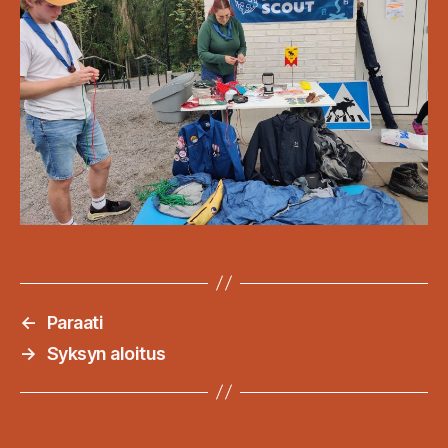
←
Paraati
→
Syksyn aloitus